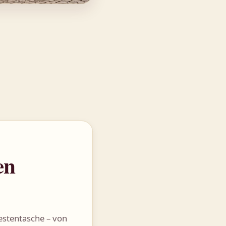
en
estentasche – von