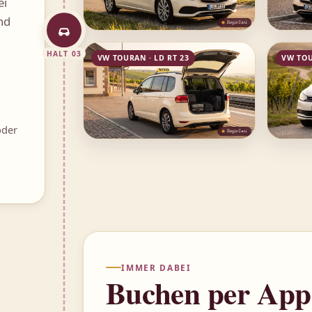
ei
nd
HALT 03
VW TOURAN · LD RT 23
VW TOU
oder
IMMER DABEI
Buchen per App