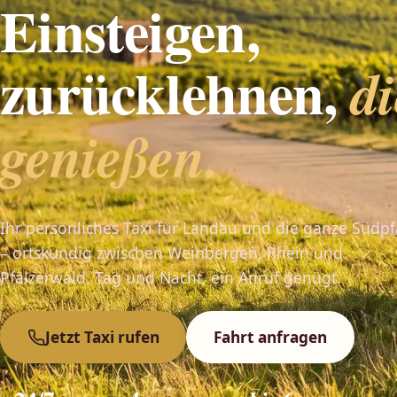
Einsteigen,
zurücklehnen,
di
genießen.
Ihr persönliches Taxi für Landau und die ganze Südpf
– ortskundig zwischen Weinbergen, Rhein und
Pfälzerwald. Tag und Nacht, ein Anruf genügt.
Jetzt Taxi rufen
Fahrt anfragen