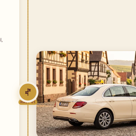
l,
HALT 01