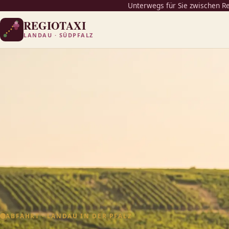
Unterwegs für Sie zwischen R
REGIOTAXI
LANDAU · SÜDPFALZ
ABFAHRT · LANDAU IN DER PFALZ