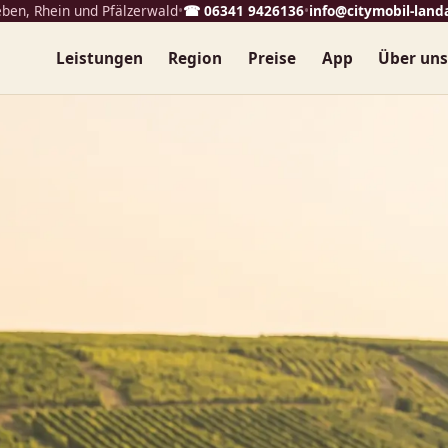
eben, Rhein und Pfälzerwald
•
☎ 06341 9426136
•
info@citymobil-land
Leistungen
Region
Preise
App
Über un