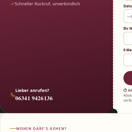
Schneller Rückruf, unverbindlich
Dat
Ihr 
E-Ma
Lieber anrufen?
⏱ An
Absen
06341 9426136
verbi
WOHIN DARF'S GEHEN?