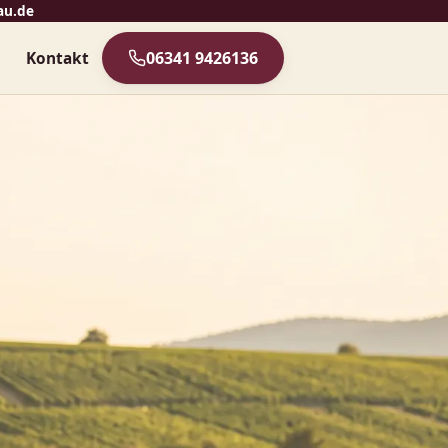
au.de
06341 9426136
s
Kontakt