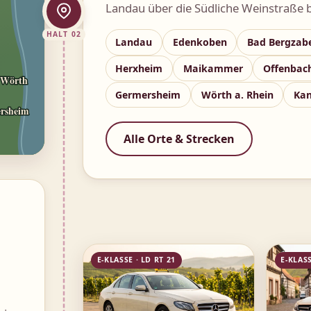
Landau über die Südliche Weinstraße b
HALT 02
Landau
Edenkoben
Bad Bergzab
Herxheim
Maikammer
Offenbach
Wörth
Germersheim
Wörth a. Rhein
Kan
rsheim
Alle Orte & Strecken
E-KLASSE · LD RT 21
E-KLASS