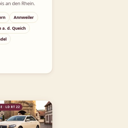
is an den Rhein.
ern
Annweiler
 a. d. Queich
del
E · LD RT 22