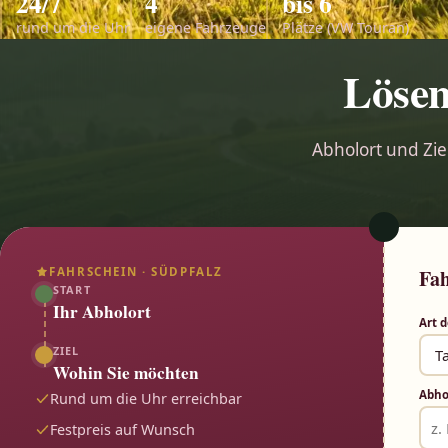
24/7
4
bis 6
rund um die Uhr
eigene Fahrzeuge
Plätze (VW Touran)
Lösen
Abholort und Zie
FAHRSCHEIN · SÜDPFALZ
Fah
START
Ihr Abholort
Art d
ZIEL
Wohin Sie möchten
Abho
Rund um die Uhr erreichbar
Festpreis auf Wunsch