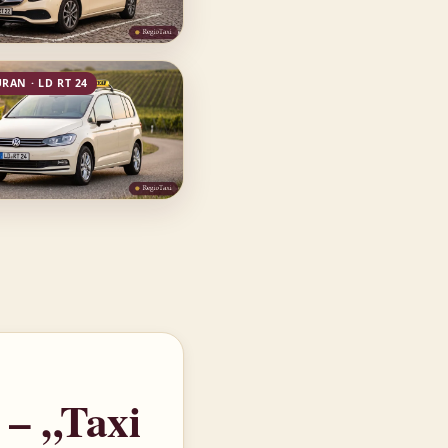
RAN · LD RT 24
 – „Taxi