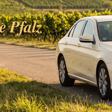
e Pfalz
alz